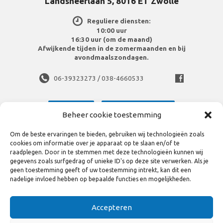
Landsheerlaan 5, 8016 ET Zwolle
Reguliere diensten:
10:00 uur
16:30 uur (om de maand)
Afwijkende tijden in de zomermaanden en bij
avondmaalszondagen.
06-39323273 / 038-4660533
Meer info
Routebeschrijving
Beheer cookie toestemming
Om de beste ervaringen te bieden, gebruiken wij technologieën zoals
cookies om informatie over je apparaat op te slaan en/of te
raadplegen. Door in te stemmen met deze technologieën kunnen wij
gegevens zoals surfgedrag of unieke ID's op deze site verwerken. Als je
geen toestemming geeft of uw toestemming intrekt, kan dit een
Bekijk volledige site
nadelige invloed hebben op bepaalde functies en mogelijkheden.
Disclaimer en privacy statement
Accepteren