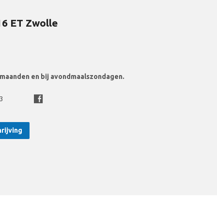
16 ET Zwolle
ermaanden en bij avondmaalszondagen.
3
rijving