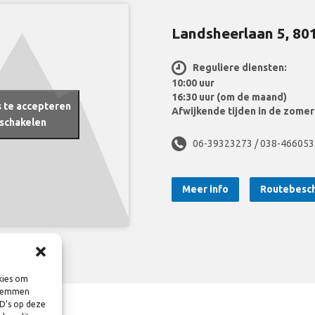
Landsheerlaan 5, 80
Reguliere diensten:
10:00 uur
16:30 uur (om de maand)
s te accepteren
Afwijkende tijden in de zom
 schakelen
06-39323273 / 038-466053
Meer info
Routebesch
kies om
 stemmen
ID's op deze