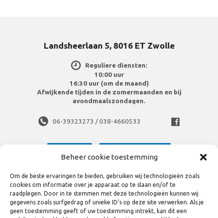
Landsheerlaan 5, 8016 ET Zwolle
Reguliere diensten:
10:00 uur
16:30 uur (om de maand)
Afwijkende tijden in de zomermaanden en bij
avondmaalszondagen.
06-39323273 / 038-4660533
Meer info
Routebeschrijving
Beheer cookie toestemming
Om de beste ervaringen te bieden, gebruiken wij technologieën zoals
cookies om informatie over je apparaat op te slaan en/of te
raadplegen. Door in te stemmen met deze technologieën kunnen wij
gegevens zoals surfgedrag of unieke ID's op deze site verwerken. Als je
geen toestemming geeft of uw toestemming intrekt, kan dit een
Bekijk volledige site