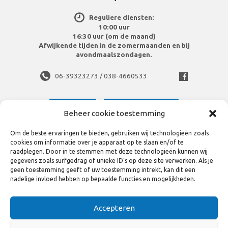
Reguliere diensten:
10:00 uur
16:30 uur (om de maand)
Afwijkende tijden in de zomermaanden en bij
avondmaalszondagen.
06-39323273 / 038-4660533
Meer info
Routebeschrijving
Beheer cookie toestemming
Om de beste ervaringen te bieden, gebruiken wij technologieën zoals
cookies om informatie over je apparaat op te slaan en/of te
raadplegen. Door in te stemmen met deze technologieën kunnen wij
gegevens zoals surfgedrag of unieke ID's op deze site verwerken. Als je
geen toestemming geeft of uw toestemming intrekt, kan dit een
Bekijk volledige site
nadelige invloed hebben op bepaalde functies en mogelijkheden.
Disclaimer en privacy statement
Accepteren